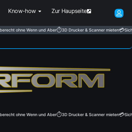
Know-how
Zur Haupseite
⏱️
💳
erecht ohne Wenn und Aber
3D Drucker & Scanner mieten
Siche
⏱️
💳
erecht ohne Wenn und Aber
3D Drucker & Scanner mieten
Siche