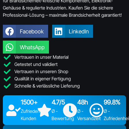
für Brandsicherheit-kritische Komponenten, Elektronik-
Gehäuse & regulierte Industrien. Kaufen Sie die sichere
Professional-Lösung – maximale Brandsicherheit garantiert!
Facebook
LinkedIn
WhatsApp
Vertrauen in unser Material
Getestet und validiert
Vertrauen in unseren Shop
Qualität in eigener Fertigung
Schnelle & verlässliche Lieferung
1500+
4.7/5
48h
99.8%
Zufriedene
Ø -
Ø -
Ø -
Kunden
Bewertung
Versandzeit
Zufriedenhei