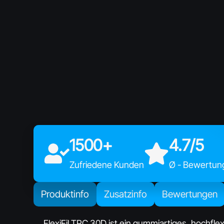
1500+
4.7/5
Zufriedene Kunden
Ø - Bewertun
Produktinfo
Zusatzinfo
Bewertungen
FlexiFil TPC 30D ist ein gummiartiges, hochflex