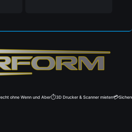
⏱️
💳
t ohne Wenn und Aber
3D Drucker & Scanner mieten
Sichere Za