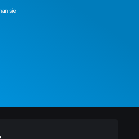
man sie
.