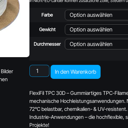
In Nicht-EU-Länder können zusätzliche Zölle, Steuern 
Farbe
Gewicht
Durchmesser
 Bilder
In den Warenkorb
chen
FlexiFil TPC 30D – Gummiartiges TPC-Filame
mechanische Hochleistungsanwendungen. N
72°C belastbar, chemikalien- & UV-resistent.
Industrie-Anwendungen – die hochflexible, 
Projekte!