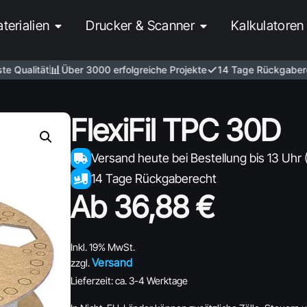
terialien
Drucker & Scanner
Kalkulatoren
📊
✓
ualität
Über 3000 erfolgreiche Projekte
14 Tage Rückgaberech
FlexiFil TPC 30D
Versand heute bei Bestellung bis 13 Uhr 
14 Tage Rückgaberecht
Ab
36,88
€
Inkl. 19% MwSt.
Versand
zzgl.
Lieferzeit: ca. 3-4 Werktage