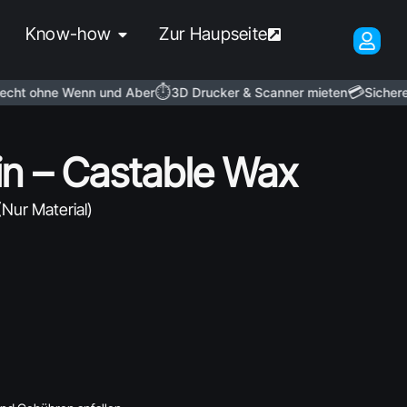
Know-how
Zur Haupseite
⏱️
💳
t ohne Wenn und Aber
3D Drucker & Scanner mieten
Sichere Za
in – Castable Wax
(Nur Material)