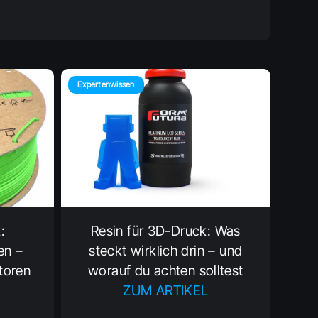
Expertenwissen
:
Resin für 3D-Druck: Was
en –
steckt wirklich drin – und
toren
worauf du achten solltest
ZUM ARTIKEL