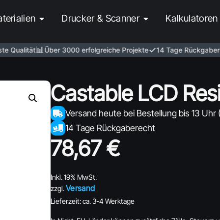
terialien
Drucker & Scanner
Kalkulatoren
📊
✓
ualität
Über 3000 erfolgreiche Projekte
14 Tage Rückgaberech
Castable LCD Res
Versand heute bei Bestellung bis 13 Uhr 
14 Tage Rückgaberecht
78,67
€
Inkl. 19% MwSt.
Versand
zzgl.
Lieferzeit: ca. 3-4 Werktage