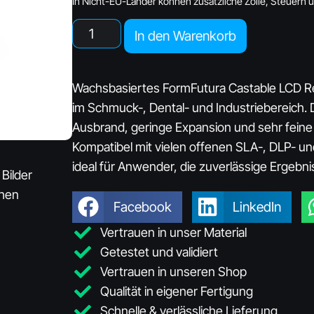
In Nicht-EU-Länder können zusätzliche Zölle, Steuern 
In den Warenkorb
Wachsbasiertes FormFutura Castable LCD Re
im Schmuck-, Dental- und Industriebereich.
Ausbrand, geringe Expansion und sehr feine D
Kompatibel mit vielen offenen SLA-, DLP- 
ideal für Anwender, die zuverlässige Ergebn
 Bilder
chen
Facebook
LinkedIn
Vertrauen in unser Material
Getestet und validiert
Vertrauen in unseren Shop
Qualität in eigener Fertigung
Schnelle & verlässliche Lieferung