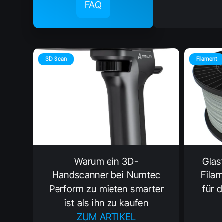
FAQ
3D Scan
Filament
Warum ein 3D-
Glas
Handscanner bei Numtec
Filam
Perform zu mieten smarter
für 
ist als ihn zu kaufen
ZUM ARTIKEL