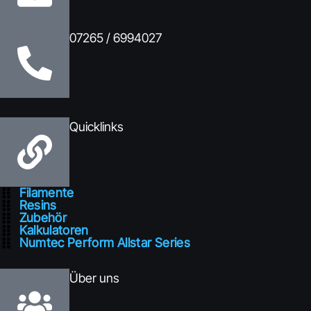
07265 / 6994027
Quicklinks
Filamente
Resins
Zubehör
Kalkulatoren
Numtec Perform Allstar Series
Über uns