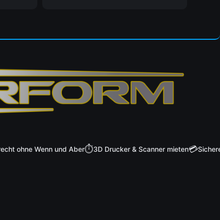
⏱️
💳
t ohne Wenn und Aber
3D Drucker & Scanner mieten
Sichere Za