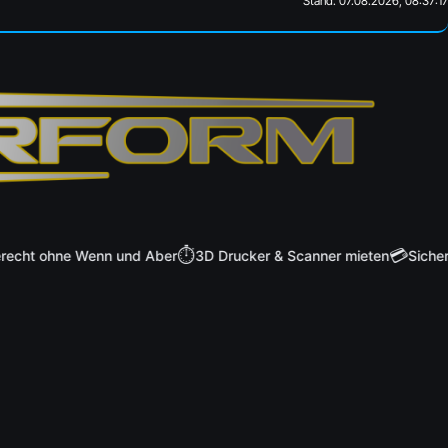
Stand: 07.08.2026, 08:37:17
⏱️
💳
ht ohne Wenn und Aber
3D Drucker & Scanner mieten
Sichere 