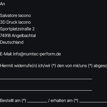
An
Salvatore Iacono
3D Druck Iacono
Sportplatzstraße 2
74918 Angelbachtal
Deutschland
E-Mail: info@numtec-perform.de
Hiermit widerrufe(n) ich/wir (*) den von mir/uns (*) abge
_______________________________________________________
_______________________________________________________
Bestellt am (*) ____________ / erhalten am (*) ________________